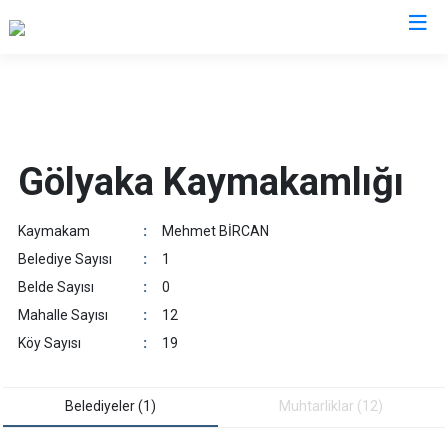
Düzce
Cumayeri
Gölyaka Kaymakamlığı
Akçakoca
Çilimli
Kaymakam
:
Mehmet BİRCAN
Gölyaka
Belediye Sayısı
:
1
Gümüşova
Belde Sayısı
:
0
Kaynaşlı
Mahalle Sayısı
:
12
Yığılca
Köy Sayısı
:
19
Belediyeler (1)
Muhtarliklar (12)