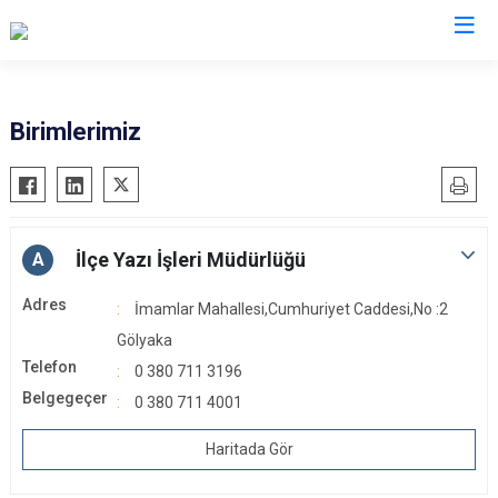
Düzce
Birimlerimiz
Cumayeri
Akçakoca
Çilimli
İlçe Yazı İşleri Müdürlüğü
A
Gölyaka
Adres
İmamlar Mahallesi,Cumhuriyet Caddesi,No :2
Gümüşova
Gölyaka
Kaynaşlı
Telefon
0 380 711 3196
Yığılca
Belgegeçer
0 380 711 4001
Haritada Gör