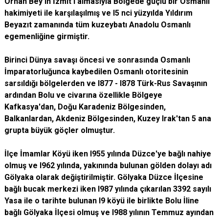
Orhan Bey'in İzmit'i almasıyla Bölgede güçlü bir Osmanlı
hakimiyeti ile karşılaşılmış ve l5 nci yüzyılda Yıldırım
Beyazıt zamanında tüm kuzeybatı Anadolu Osmanlı
egemenliğine girmiştir.
Birinci Dünya savaşı öncesi ve sonrasında Osmanlı
İmparatorluğunca kaybedilen Osmanlı otoritesinin
sarsıldığı bölgelerden ve l877 - l878 Türk-Rus Savaşının
ardından Bolu ve civarına özellikle Bölgeye
Kafkasya'dan, Doğu Karadeniz Bölgesinden,
Balkanlardan, Akdeniz Bölgesinden, Kuzey Irak'tan 5 ana
grupta büyük göçler olmuştur.
İlçe İmamlar Köyü iken l955 yılında Düzce'ye bağlı nahiye
olmuş ve l962 yılında, yakınında bulunan gölden dolayı adı
Gölyaka olarak değiştirilmiştir. Gölyaka Düzce İlçesine
bağlı bucak merkezi iken l987 yılında çıkarılan 3392 sayılı
Yasa ile o tarihte bulunan l9 köyü ile birlikte Bolu İline
bağlı Gölyaka İlçesi olmuş ve l988 yılının Temmuz ayından