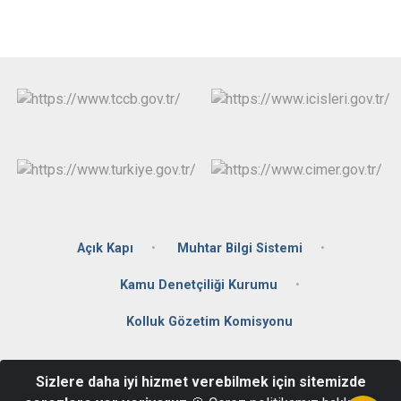
Açık Kapı
Muhtar Bilgi Sistemi
Kamu Denetçiliği Kurumu
Kolluk Gözetim Komisyonu
İmamlar Mahallesi,Cumhuriyet Caddesi No: 2 81010
Sizlere daha iyi hizmet verebilmek için sitemizde
Gölyaka/DÜZCE