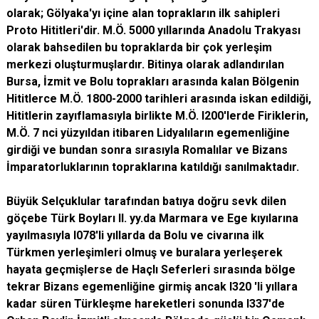
olarak;
Gölyaka'yı içine alan toprakların ilk sahipleri
Proto Hititleri'dir. M.Ö. 5000 yıllarında Anadolu Trakyası
olarak bahsedilen bu topraklarda bir çok yerleşim
merkezi oluşturmuşlardır. Bitinya olarak adlandırılan
Bursa, İzmit ve Bolu toprakları arasında kalan Bölgenin
Hititlerce M.Ö. 1800-2000 tarihleri arasında iskan edildiği,
Hititlerin zayıflamasıyla birlikte M.Ö. l200'lerde Firiklerin,
M.Ö. 7 nci yüzyıldan itibaren Lidyalıların egemenliğine
girdiği ve bundan sonra sırasıyla Romalılar ve Bizans
İmparatorluklarının topraklarına katıldığı sanılmaktadır.
Büyük Selçuklular tarafından batıya doğru sevk dilen
göçebe Türk Boyları ll. yy.da Marmara ve Ege kıyılarına
yayılmasıyla l078'li yıllarda da Bolu ve civarına ilk
Türkmen yerleşimleri olmuş ve buralara yerleşerek
hayata geçmişlerse de Haçlı Seferleri sırasında bölge
tekrar Bizans egemenliğine girmiş ancak l320 'li yıllara
kadar süren Türkleşme hareketleri sonunda l337'de