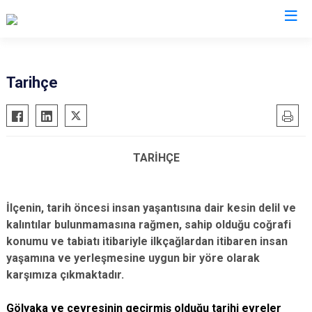
Düzce
Tarihçe
Cumayeri
Akçakoca
Çilimli
TARİHÇE
Gölyaka
Gümüşova
İlçenin, tarih öncesi insan yaşantısına dair kesin delil ve
Kaynaşlı
kalıntılar bulunmamasına rağmen, sahip olduğu coğrafi
Yığılca
konumu ve tabiatı itibariyle ilkçağlardan itibaren insan
yaşamına ve yerleşmesine uygun bir yöre olarak
karşımıza çıkmaktadır.
Gölyaka ve çevresinin geçirmiş olduğu tarihi evreler