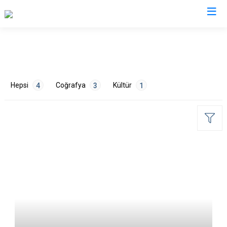
Düzce
Cumayeri
Hepsi
Coğrafya
Kültür
4
3
1
Akçakoca
Çilimli
Gölyaka
Gümüşova
ETİKETLER
Kaynaşlı
Yığılca
Çevre
1
Doğa
2
Turizm
1