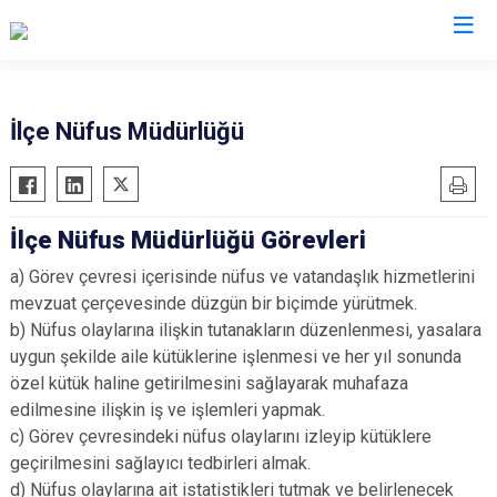
Düzce
İlçe Nüfus Müdürlüğü
Cumayeri
Akçakoca
İlçe Nüfus Müdürlüğü Görevleri
Çilimli
a) Görev çevresi içerisinde nüfus ve vatandaşlık hizmetlerini
Gölyaka
mevzuat çerçevesinde düzgün bir biçimde yürütmek.
Gümüşova
b) Nüfus olaylarına ilişkin tutanakların düzenlenmesi, yasalara
Kaynaşlı
uygun şekilde aile kütüklerine işlenmesi ve her yıl sonunda
Yığılca
özel kütük haline getirilmesini sağlayarak muhafaza
edilmesine ilişkin iş ve işlemleri yapmak.
c) Görev çevresindeki nüfus olaylarını izleyip kütüklere
geçirilmesini sağlayıcı tedbirleri almak.
d) Nüfus olaylarına ait istatistikleri tutmak ve belirlenecek