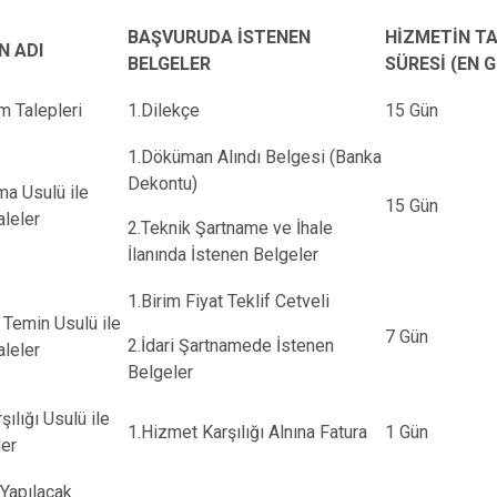
Gümüşova
BAŞVURUDA İSTENEN
HİZMETİN 
Kaynaşlı
N ADI
BELGELER
SÜRESİ (EN G
Yığılca
m Talepleri
1.Dilekçe
15 Gün
1.Döküman Alındı Belgesi (Banka
Dekontu)
ma Usulü ile
15 Gün
aleler
2.Teknik Şartname ve İhale
İlanında İstenen Belgeler
1.Birim Fiyat Teklif Cetveli
Temin Usulü ile
7 Gün
2.İdari Şartnamede İstenen
aleler
Belgeler
şılığı Usulü ile
1.Hizmet Karşılığı Alnına Fatura
1 Gün
ler
 Yapılacak