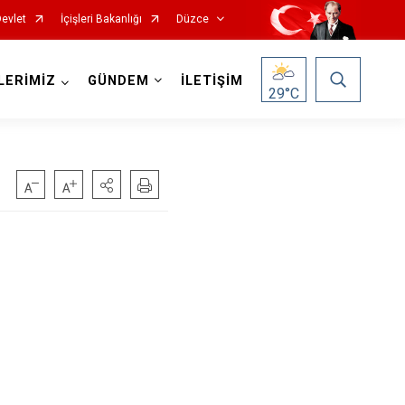
Devlet
İçişleri Bakanlığı
Düzce
LERİMİZ
GÜNDEM
İLETİŞİM
29
°C