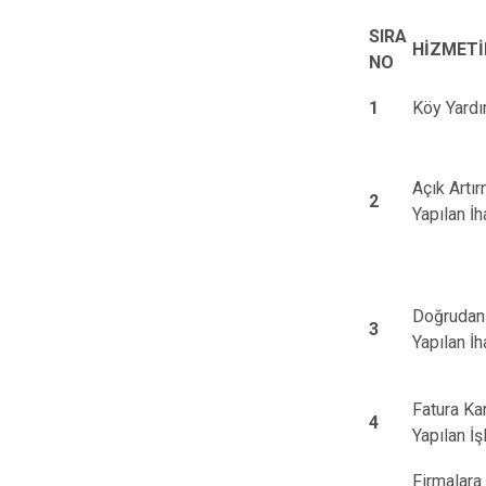
SIRA
HİZMETİ
NO
1
Köy Yardı
Açık Artır
2
Yapılan İh
Doğrudan 
3
Yapılan İh
Fatura Kar
4
Yapılan İş
Firmalara