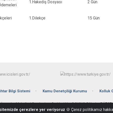
1.Hakediş Dosyası
2 Gün
Ödemeleri
kçeleri
1.Dilekçe
15 Gün
htar Bilgi Sistemi
Kamu Denetçiliği Kurumu
Kolluk
İmamlar Mahallesi,Cumhuriyet Caddesi No: 2 81010 Gölyaka/DÜZCE
 sitemizde çerezlere yer veriyoruz
🍪 Çerez politikamız hakkı
0 (380) 711 3196