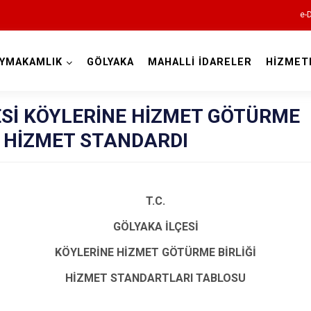
e-
YMAKAMLIK
GÖLYAKA
MAHALLİ İDARELER
HİZMET
Düzce
ESİ KÖYLERİNE HİZMET GÖTÜRME
U HİZMET STANDARDI
T.C.
Cumayeri
GÖLYAKA İLÇESİ
Akçakoca
KÖYLERİNE HİZMET GÖTÜRME BİRLİĞİ
Çilimli
HİZMET STANDARTLARI TABLOSU
Gölyaka